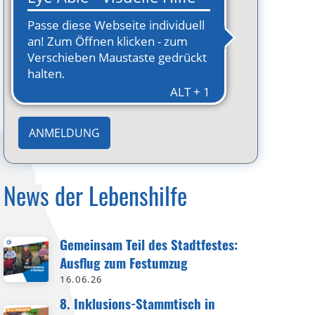
Ort
Rohr
Offene Plätze
unbegrenzt
Veranstalter / Kooperationspartner
InkluWIR
ANMELDUNG
News der Lebenshilfe
Gemeinsam Teil des Stadtfestes:
Ausflug zum Festumzug
16.06.26
8. Inklusions-Stammtisch in