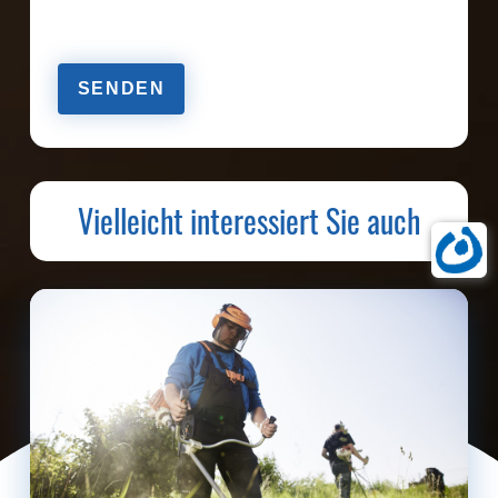
Bitte
lasse
dieses
Feld
leer.
Vielleicht interessiert Sie auch