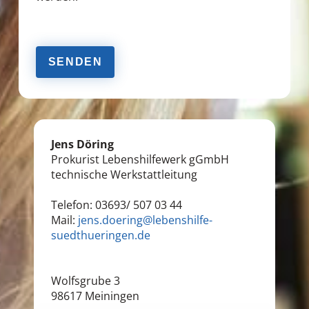
Bitte
lasse
dieses
Feld
leer.
Jens Döring
Prokurist Lebenshilfewerk gGmbH
technische Werkstattleitung
Telefon: 03693/ 507 03 44
Mail:
jens.doering@lebenshilfe-
suedthueringen.de
Wolfsgrube 3
98617 Meiningen