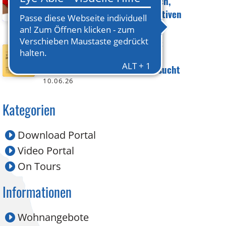
Meiningen: Raum für Austausch,
Begegnung und neue Perspektiven
15.06.26
Gemeinsam gegen Einsamkeit:
Ehrenamtliche für
Begegnungsstätte in Suhl gesucht
10.06.26
Kategorien
Download Portal
Video Portal
On Tours
Informationen
Wohnangebote