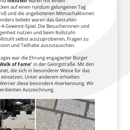
nd
inkluWir
waren mit einem
cken auf einen rundum gelungenen Tag
 groß und die angebotenen Mitmachaktionen
ders beliebt waren das Gestalten
n-4-Gewinnt-Spiel. Die Besucherinnen und
enheit nutzen und beim Rollstuhl-
llstuhl selbst auszuprobieren, Fragen zu
lusion und Teilhabe auszutauschen.
ages war die Ehrung engagierter Bürger
Walk of Fame
“ in der Georgstraße. Mit den
t, die sich in besonderer Weise für das
 einsetzen. Unter anderem erhielten
 Werner diese besondere Anerkennung. Wir
 verdienten Auszeichnung.