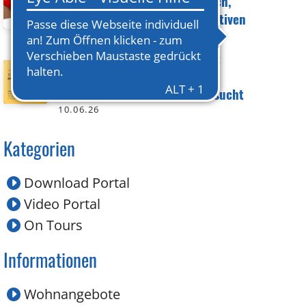
Meiningen: Raum für Austausch,
Begegnung und neue Perspektiven
15.06.26
Gemeinsam gegen Einsamkeit:
Ehrenamtliche für
Begegnungsstätte in Suhl gesucht
10.06.26
Kategorien
Download Portal
Video Portal
On Tours
Informationen
Wohnangebote