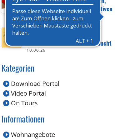
Meiningen: Raum für Austausch,
Begegnung und neue Perspektiven
15.06.26
Gemeinsam gegen Einsamkeit:
Ehrenamtliche für
Begegnungsstätte in Suhl gesucht
10.06.26
Kategorien
Download Portal
Video Portal
On Tours
Informationen
Wohnangebote